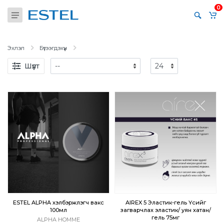
0
Эхлэл
Бүтээгдэхүүн
Шүүлт
ESTEL ALPHA хэлбэржүүлэгч вакс
AIREX 5 Эластик-гель Үсийг
100мл
загварчлах эластик/ уян хатан/
гель 75мг
ALPHA HOMME