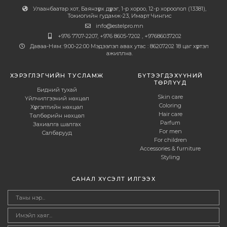
Улаанбаатар хот, Баянзүрх дүүрэг, 1-р хороо, 12-р хороолол (13381),
Токиогийн гудамж-23, Имарт Чингис
info@estelpro.mn
+976 7707-2207, +976 8605-7202 , +97686037202
Даваа-Ням: 9:00-22:00 Мэдээлэл авах утас : 86207202 18 цаг хүртэл
ажиллна.
ХЭРЭГЛЭГЧИЙН ТУСЛАМЖ
БҮТЭЭГДЭХҮҮНИЙ
ТӨРЛҮҮД
Бидний тухай
Skin care
Үйлчилгээний нөхцөл
Coloring
Хүргэлтийн нөхцөл
Hair care
Төлбөрийн нөхцөл
Parfum
Захиалга шалгах
For men
Салбарууд
For children
Accessories & furniture
Styling
САНАЛ ХҮСЭЛТ ИЛГЭЭХ