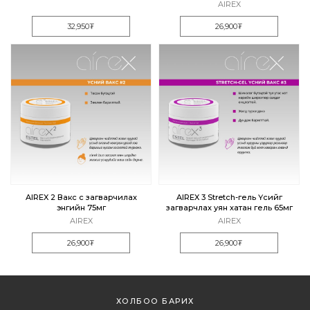
AIREX
32,950₮
26,900₮
AIREX 2 Вакс үс загварчилах
AIREX 3 Stretch-гель Үсийг
энгийн 75мг
загварчлах уян хатан гель 65мг
AIREX
AIREX
26,900₮
26,900₮
ХОЛБОО БАРИХ