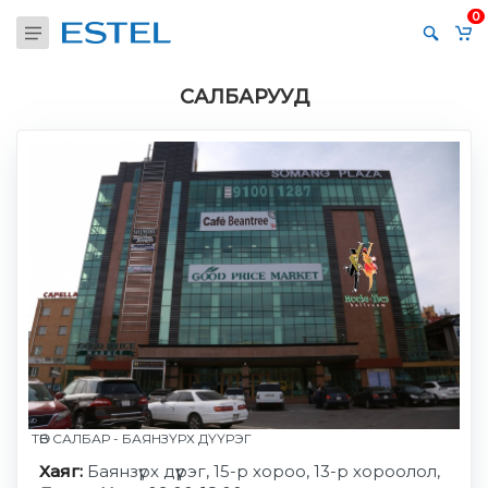
0
САЛБАРУУД
ТӨВ САЛБАР - БАЯНЗҮРХ ДҮҮРЭГ
Хаяг:
Баянзүрх дүүрэг, 15-р хороо, 13-р хороолол,