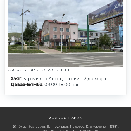
САЛБАР 4 - ЭРДЭНЭТ АВТОЦЕНТР
Хаяг:
5-р микро Автоцентрийн 2 давхарт
Даваа-Бямба:
09:00-18:00 цаг
ХОЛБОО БАРИХ
Улаанбаатар хот, Баянзүрх дүүрэг, 1-р хороо, 12-р хороолол (13381),
Токиогийн гудамж-23, Имарт Чингис