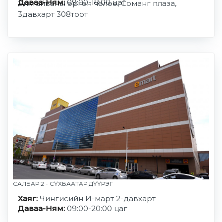
Даваа-Ням:
09:00-18:00 цаг
Энхтайваны өргөн чөлөө, Соманг плаза,
3давхарт 308тоот
САЛБАР 2 - СҮХБААТАР ДҮҮРЭГ
Хаяг:
Чингисийн И-март 2-давхарт
Даваа-Ням:
09:00-20:00 цаг