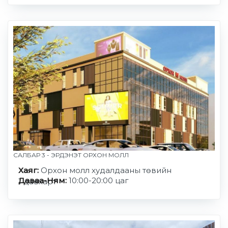
САЛБАР 3 - ЭРДЭНЭТ ОРХОН МОЛЛ
Хаяг:
Орхон молл худалдааны төвийн
Даваа-Ням:
10:00-20:00 цаг
1 давхарт