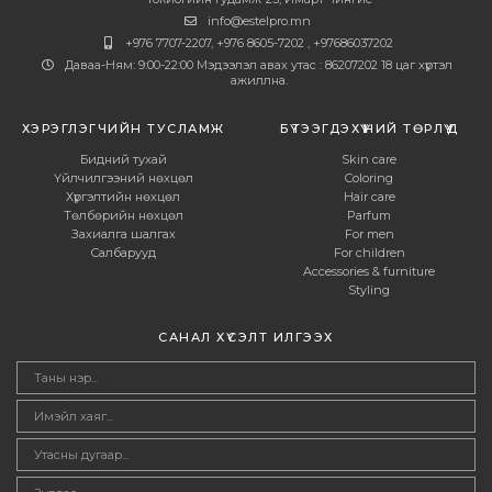
info@estelpro.mn
+976 7707-2207, +976 8605-7202 , +97686037202
Даваа-Ням: 9:00-22:00 Мэдээлэл авах утас : 86207202 18 цаг хүртэл
ажиллна.
ХЭРЭГЛЭГЧИЙН ТУСЛАМЖ
БҮТЭЭГДЭХҮҮНИЙ ТӨРЛҮҮД
Бидний тухай
Skin care
Үйлчилгээний нөхцөл
Coloring
Хүргэлтийн нөхцөл
Hair care
Төлбөрийн нөхцөл
Parfum
Захиалга шалгах
For men
Салбарууд
For children
Accessories & furniture
Styling
САНАЛ ХҮСЭЛТ ИЛГЭЭХ