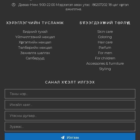
Даваа-Ням: 9:00-22:00 Мэдээлэл авах утас : 86207202 18 цаг хүртэл
ажиллна.
ХЭРЭГЛЭГЧИЙН ТУСЛАМЖ
БҮТЭЭГДЭХҮҮНИЙ ТӨРЛҮҮД
Бидний тухай
Skin care
Үйлчилгээний нөхцөл
Coloring
Хүргэлтийн нөхцөл
Hair care
Төлбөрийн нөхцөл
Parfum
Захиалга шалгах
For men
Салбарууд
For children
Accessories & furniture
Styling
САНАЛ ХҮСЭЛТ ИЛГЭЭХ
Илгээх