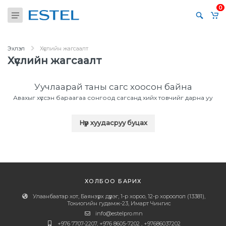
0
Эхлэл
Хүслийн жагсаалт
Хүслийн жагсаалт
Уучлаарай таны сагс хоосон байна
Авахыг хүссэн бараагаа сонгоод сагсанд хийх товчийг дарна уу
Нүүр хуудасруу буцах
ХОЛБОО БАРИХ
Улаанбаатар хот, Баянзүрх дүүрэг, 1-р хороо, 12-р хороолол (13381),
Токиогийн гудамж-23, Имарт Чингис
info@estelpro.mn
+976 7707-2207, +976 8605-7202 , +97686037202