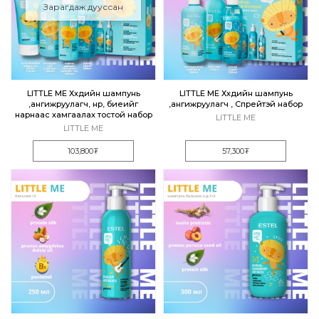
Зарагдаж дууссан
LITTLE ME Хүүхдийн шампунь
LITTLE ME Хүүхдийн шампунь
,ангижруулагч, нүүр, биеийг
,ангижруулагч , Спрейтэй набор
нарнаас хамгаалах тостой набор
LITTLE ME
LITTLE ME
103,800₮
57,300₮