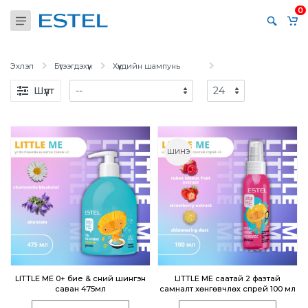
0
Эхлэл
Бүтээгдэхүүн
Хүүхдийн шампунь
Шүүлт
ШИНЭ
LITTLE ME 0+ бие & үсний шингэн
LITTLE ME саатай 2 фазтай
саван 475мл
самналт хөнгөвчлөх спрей 100 мл