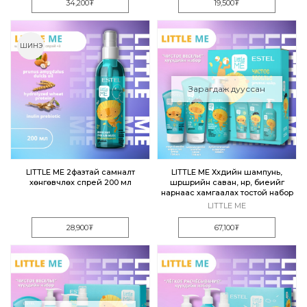
34,200₮
19,500₮
ШИНЭ
Зарагдаж дууссан
LITTLE ME 2фазтай самналт
LITTLE ME Хүүхдийн шампунь,
хөнгөвчлөх спрей 200 мл
шүршүүрийн саван, нүүр, биеийг
нарнаас хамгаалах тостой набор
LITTLE ME
28,900₮
67,100₮