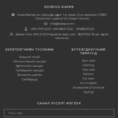
ХОЛБОО БАРИХ
Улаанбаатар хот, Баянзүрх дүүрэг, 1-р хороо, 12-р хороолол (13381),
Токиогийн гудамж-23, Имарт Чингис
info@estelpro.mn
+976 7707-2207, +976 8605-7202 , +97686037202
Даваа-Ням: 9:00-22:00 Мэдээлэл авах утас : 86207202 18 цаг хүртэл
ажиллна.
ХЭРЭГЛЭГЧИЙН ТУСЛАМЖ
БҮТЭЭГДЭХҮҮНИЙ
ТӨРЛҮҮД
Бидний тухай
Skin care
Үйлчилгээний нөхцөл
Coloring
Хүргэлтийн нөхцөл
Hair care
Төлбөрийн нөхцөл
Parfum
Захиалга шалгах
For men
Салбарууд
For children
Accessories & furniture
Styling
САНАЛ ХҮСЭЛТ ИЛГЭЭХ