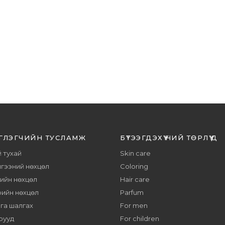
ГЛЭГЧИЙН ТУСЛАМЖ
БҮТЭЭГДЭХҮҮНИЙ ТӨРЛҮҮД
 тухай
Skin care
гээний нөхцөл
Coloring
тийн нөхцөл
Hair care
рийн нөхцөл
Parfum
га шалгах
For men
рууд
For children