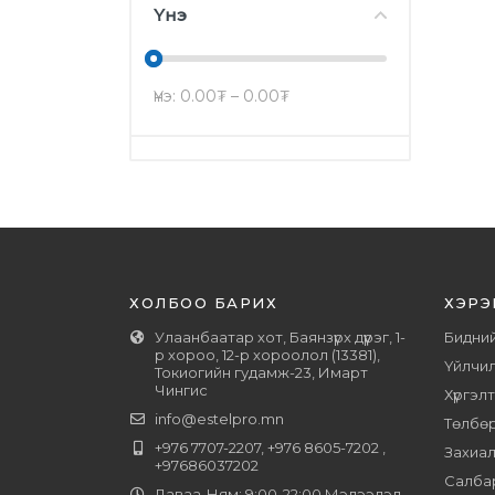
Үнэ
Үнэ:
0.00
₮
–
0.00
₮
ХОЛБОО БАРИХ
ХЭРЭ
Улаанбаатар хот, Баянзүрх дүүрэг, 1-
Бидний
р хороо, 12-р хороолол (13381),
Үйлчил
Токиогийн гудамж-23, Имарт
Чингис
Хүргэл
info@estelpro.mn
Төлбө
+976 7707-2207, +976 8605-7202 ,
Захиал
+97686037202
Салба
Даваа-Ням: 9:00-22:00 Мэдээлэл