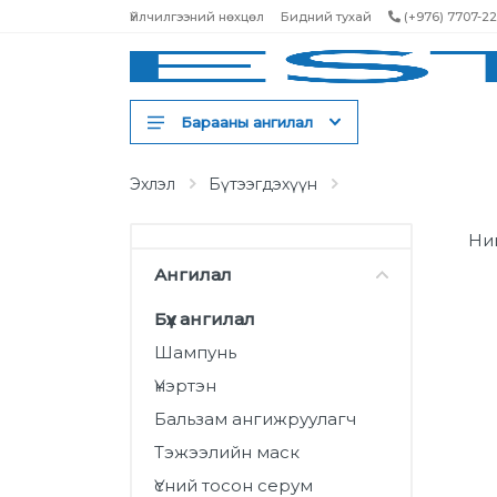
Үйлчилгээний нөхцөл
Бидний тухай
(+976) 7707-2
Барааны ангилал
Шампунь
Эхлэл
Бүтээгдэхүүн
Үнэртэн
Ни
Бальзам ангижруулагч
Ангилал
Тэжээлийн маск
Бүх ангилал
Үсний тосон серум
Шампунь
Үсний спрей
Үнэртэн
Үсний тоник
Бальзам ангижруулагч
Үсний будаг
Тэжээлийн маск
Үсний тосон серум
Үсний лак