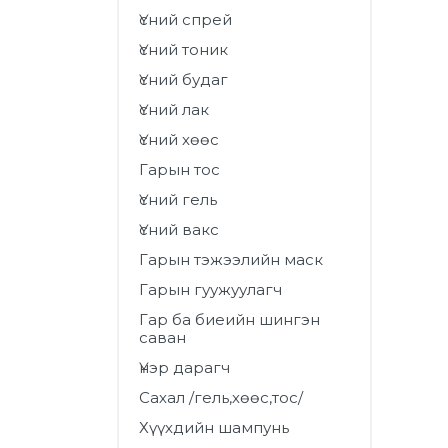
Үсний спрей
Үсний хөөс
Үсний тоник
Гарын тос
Үсний будаг
Үсний гель
Үсний лак
Үсний вакс
Үсний хөөс
Гарын тос
Гарын тэжээлийн маск
Үсний гель
Гарын гуужуулагч
Үсний вакс
Гар ба биеийн шингэн
Гарын тэжээлийн маск
саван
Гарын гуужуулагч
Үнэр дарагч
Гар ба биеийн шингэн
Сахал /гель,хөөс,тос/
саван
Үнэр дарагч
Хүүхдийн шампунь
Сахал /гель,хөөс,тос/
Хүүхдийн арчилгаа
Хүүхдийн шампунь
Хөмсөг сормуус тинт