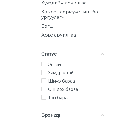
ба ургуулагч
Хүүхдийн арчилгаа
Хөмсөг сормуус тинт ба
Багц
ургуулагч
Арьс арчилгаа
Багц
Арьс арчилгаа
Статус
Энгийн
Хямдралтай
Шинэ бараа
Онцлох бараа
Топ бараа
Брэндүүд