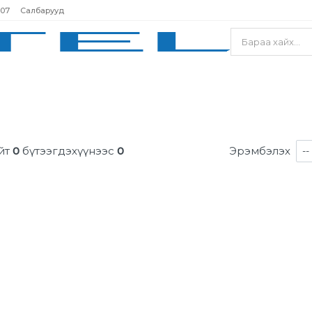
207
Салбарууд
йт
0
бүтээгдэхүүнээс
0
Эрэмбэлэх