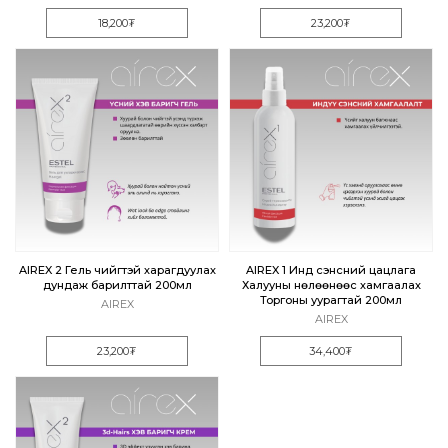
18,200₮
23,200₮
AIREX 2 Гель чийгтэй харагдуулах
AIREX 1 Индүү сэнсний цацлага
дундаж барилттай 200мл
Халууны нөлөөнөөс хамгаалах
Торгоны уурагтай 200мл
AIREX
AIREX
23,200₮
34,400₮