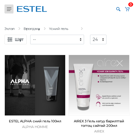
0
Эхлэл
Бүтээгдэхүүн
Үсний гель
Шүүлт
ESTEL ALPHA үсний гель 100мл
AIREX 3 Гель хатуу барилттай
тогтоц сайтай 200мл
ALPHA HOMME
AIREX