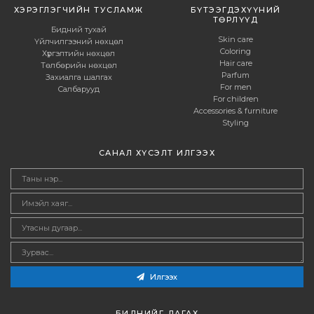
ХЭРЭГЛЭГЧИЙН ТУСЛАМЖ
БҮТЭЭГДЭХҮҮНИЙ
ТӨРЛҮҮД
Бидний тухай
Skin care
Үйлчилгээний нөхцөл
Coloring
Хүргэлтийн нөхцөл
Hair care
Төлбөрийн нөхцөл
Parfum
Захиалга шалгах
For men
Салбарууд
For children
Accessories & furniture
Styling
САНАЛ ХҮСЭЛТ ИЛГЭЭХ
Илгээх
БИДНИЙГ ДАГАХ