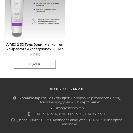
AIREX 2 3D Гель бодит мэт хөнгөн
найрлагатай хэлбэржүүлэгч 200мл
AIREX
25,400₮
ХОЛБОО БАРИХ
Улаанбаатар хот, Баянзүрх дүүрэг, 1-р хороо, 12-р хороолол (13381),
Токиогийн гудамж-23, Имарт Чингис
info@estelpro.mn
+976 7707-2207, +976 8605-7202 , +97686037202
Даваа-Ням: 9:00-22:00 Мэдээлэл авах утас : 86207202 18 цаг хүртэл
ажиллна.