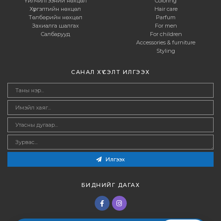
Үйлчилгээний нөхцөл
Coloring
Хүргэлтийн нөхцөл
Hair care
Төлбөрийн нөхцөл
Parfum
Захиалга шалгах
For men
Салбарууд
For children
Accessories & furniture
Styling
САНАЛ ХҮСЭЛТ ИЛГЭЭХ
Илгээх
БИДНИЙГ ДАГАХ