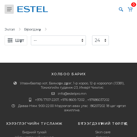
0
Эхлэл
Бүтээгдэхүүн
Шүүлт
ХОЛБОО БАРИХ
Улаанбаатар хот, Баянзүрх дүүрэг, 1-р хороо, 12-р хороолол (13381),
Токиогийн гудамж-23, Имарт Чингис
info@estelpro.mn
+976 7707-2207, +976 8605-7202 , +97686037202
Даваа-Ням: 9:00-22:00 Мэдээлэл авах утас : 86207202 18 цаг хүртэл
ажиллна.
ХЭРЭГЛЭГЧИЙН ТУСЛАМЖ
БҮТЭЭГДЭХҮҮНИЙ ТӨРЛҮҮД
Бидний тухай
Skin care