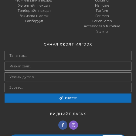
Үйлчилгээний нөхцөл
Coloring
Хүргэлтийн нөхцөл
Hair care
Төлбөрийн нөхцөл
Parfum
Захиалга шалгах
For men
Салбарууд
For children
Accessories & furniture
Styling
САНАЛ ХҮСЭЛТ ИЛГЭЭХ
Илгээх
БИДНИЙГ ДАГАХ