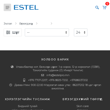
0
Эхлэл
Бүтээгдэхүүн
Шүүлт
ХОЛБОО БАРИХ
Улаанбаатар хот, Баянзүрх дүүрэг, 1-р хороо, 12-р хороолол (13381),
Токиогийн гудамж-23, Имарт Чингис
info@estelpro.mn
+976 7707-2207, +976 8605-7202 , +97686037202
Даваа-Ням: 9:00-22:00 Мэдээлэл авах утас : 86207202 18 цаг хүртэл
ажиллна.
ХЭРЭГЛЭГЧИЙН ТУСЛАМЖ
БҮТЭЭГДЭХҮҮНИЙ ТӨРЛҮҮД
Бидний тухай
Skin care