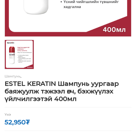
Шампунь
,
ESTEL KERATIN Шампунь уургаар
баяжуулж тэжээл өгч, бэхжүүлэх
үйлчилгээтэй 400мл
Үнэ
52,950
₮