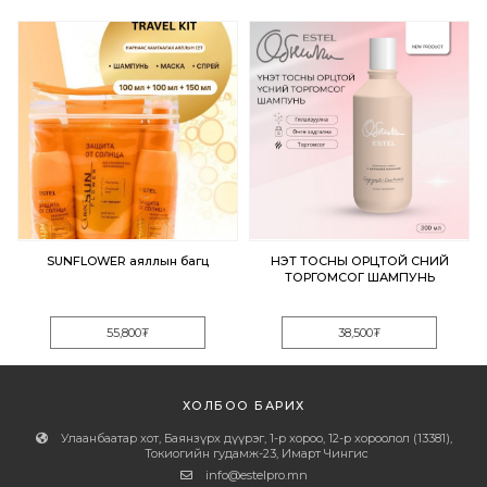
SUNFLOWER аяллын багц
ҮНЭТ ТОСНЫ ОРЦТОЙ ҮСНИЙ
ТОРГОМСОГ ШАМПУНЬ
55,800
₮
38,500
₮
ХОЛБОО БАРИХ
Улаанбаатар хот, Баянзүрх дүүрэг, 1-р хороо, 12-р хороолол (13381),
Токиогийн гудамж-23, Имарт Чингис
info@estelpro.mn