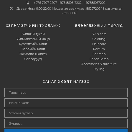
+976 7707-2207, +976 8605-7202 , +97686037202
Даваа-Ням: 9:00-22:00 Мэдээлэл авах утас : 86207202 18 цаг хүртэл
ажиллна.
ХЭРЭГЛЭГЧИЙН ТУСЛАМЖ
БҮТЭЭГДЭХҮҮНИЙ ТӨРЛҮҮД
Бидний тухай
Skin care
Үйлчилгээний нөхцөл
Coloring
Хүргэлтийн нөхцөл
Hair care
Төлбөрийн нөхцөл
Parfum
Захиалга шалгах
For men
Салбарууд
For children
Accessories & furniture
Styling
САНАЛ ХҮСЭЛТ ИЛГЭЭХ