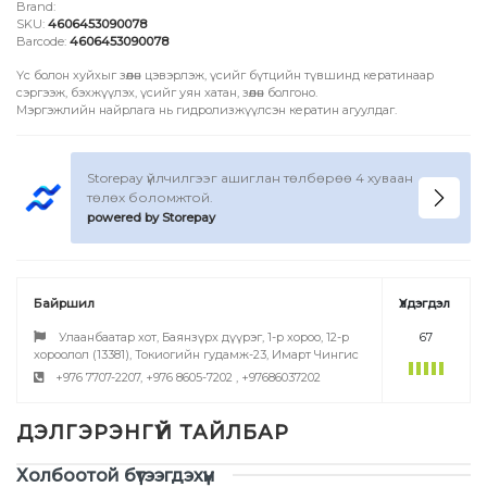
Brand:
SKU:
4606453090078
Barcode:
4606453090078
Үс болон хуйхыг зөөлөн цэвэрлэж, үсийг бүтцийн түвшинд кератинаар
сэргээж, бэхжүүлэх, үсийг уян хатан, зөөлөн болгоно.
Мэргэжлийн найрлага нь гидролизжүүлсэн кератин агуулдаг.
Storepay үйлчилгээг ашиглан төлбөрөө 4 хуваан
төлөх боломжтой.
powered by Storepay
Байршил
Үлдэгдэл
Улаанбаатар хот, Баянзүрх дүүрэг, 1-р хороо, 12-р
67
хороолол (13381), Токиогийн гудамж-23, Имарт Чингис
+976 7707-2207, +976 8605-7202 , +97686037202
Үзүүлэлтүүд
Холбоотой бүтээгдэхүүн