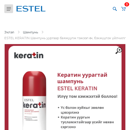
0
Эхлэл
Шампунь
ESTEL KERATIN Шампунь уургаар баяжуулж тэжээл өгч, бэхжүүлэх үйлчилгээ