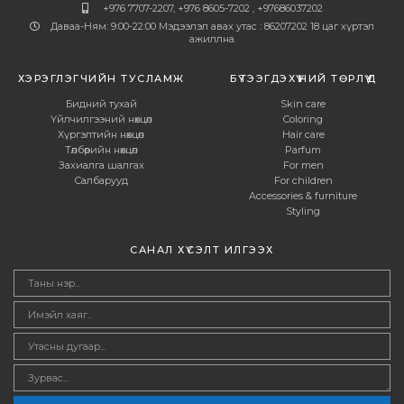
+976 7707-2207, +976 8605-7202 , +97686037202
Даваа-Ням: 9:00-22:00 Мэдээлэл авах утас : 86207202 18 цаг хүртэл
ажиллна.
ХЭРЭГЛЭГЧИЙН ТУСЛАМЖ
БҮТЭЭГДЭХҮҮНИЙ ТӨРЛҮҮД
Бидний тухай
Skin care
Үйлчилгээний нөхцөл
Coloring
Хүргэлтийн нөхцөл
Hair care
Төлбөрийн нөхцөл
Parfum
Захиалга шалгах
For men
Салбарууд
For children
Accessories & furniture
Styling
САНАЛ ХҮСЭЛТ ИЛГЭЭХ