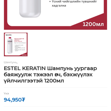
Шампунь
,
ESTEL KERATIN Шампунь уургаар
баяжуулж тэжээл өгч, бэхжүүлэх
үйлчилгээтэй 1200мл
Үнэ
94,950
₮