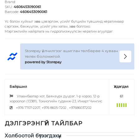
Brand:
SKU:
4606453090061
Barcode:
4606453090061
Үс болон хуйхыг зөөлөн цэвэрлэж, үсийг бүтцийн түвшинд кератинаар
сэргээж, бэхжүүлэх, үсийг уян хатан, зөөлөн болгоно.
Мэргэжлийн найрлага нь гидролизжүүлсэн кератин агуулдаг.
Storepay үйлчилгээг ашиглан төлбөрөө 4 хуваан
төлөх боломжтой.
powered by Storepay
Байршил
Үлдэгдэл
Улаанбаатар хот, Баянзүрх дүүрэг, 1-р хороо, 12-р
61
хороолол (13381), Токиогийн гудамж-23, Имарт Чингис
+976 7707-2207, +976 8605-7202 , +97686037202
Үзүүлэлтүүд
Холбоотой бүтээгдэхүүн