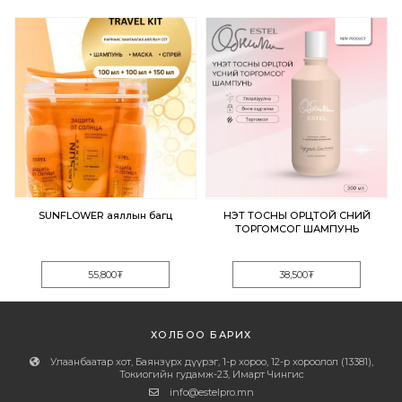
SUNFLOWER аяллын багц
ҮНЭТ ТОСНЫ ОРЦТОЙ ҮСНИЙ
ТОРГОМСОГ ШАМПУНЬ
55,800
₮
38,500
₮
ХОЛБОО БАРИХ
Улаанбаатар хот, Баянзүрх дүүрэг, 1-р хороо, 12-р хороолол (13381),
Токиогийн гудамж-23, Имарт Чингис
info@estelpro.mn