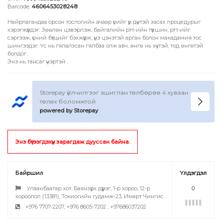
Barcode:
4606453028248
Найрлагандаа орсон тослогийн ачаар үсийг үр дүнтэй засах процедурыг
хэрэгжүүлдэг. Зөөлөн цэвэрлэж, байгалийн рН-ийн түвшин, рН-ийг
сэргээж, үсний бүтцийг бэхжүүлж, үнэ цэнэтэй арган болон макадамия тос
шингээдэг. Үс нь гялалзсан гялбаа олж авч, өнгө нь хүчтэй, тод өнгөтэй
болдог.
Энэ нь тансаг үнэртэй .
Storepay үйлчилгээг ашиглан төлбөрөө 4 хуваан
төлөх боломжтой.
powered by Storepay
Энэ бүтээгдэхүүн зарагдаж дууссан байна.
Байршил
Үлдэгдэл
Улаанбаатар хот, Баянзүрх дүүрэг, 1-р хороо, 12-р
0
хороолол (13381), Токиогийн гудамж-23, Имарт Чингис
+976 7707-2207, +976 8605-7202 , +97686037202