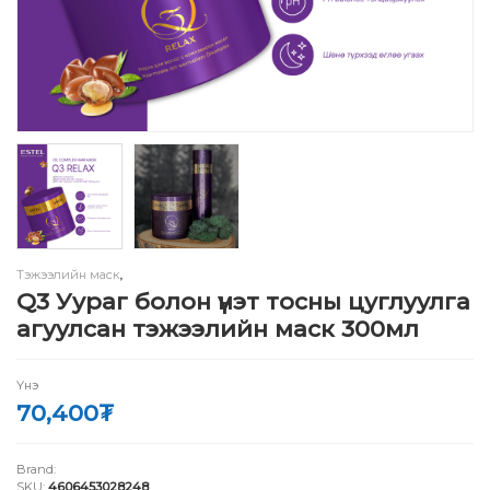
Тэжээлийн маск
,
Q3 Уураг болон үнэт тосны цуглуулга
агуулсан тэжээлийн маск 300мл
Үнэ
70,400
₮
Brand:
SKU:
4606453028248