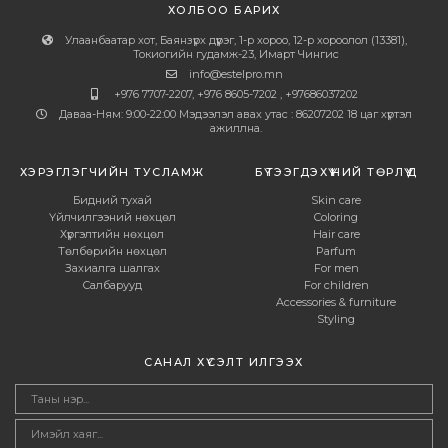
ХОЛБОО БАРИХ
Улаанбаатар хот, Баянзүрх дүүрэг, 1-р хороо, 12-р хороолол (13381),
Токиогийн гудамж-23, Имарт Чингис
info@estelpro.mn
+976 7707-2207, +976 8605-7202 , +97686037202
Даваа-Ням: 9:00-22:00 Мэдээлэл авах утас : 86207202 18 цаг хүртэл
ажиллна.
ХЭРЭГЛЭГЧИЙН ТУСЛАМЖ
БҮТЭЭГДЭХҮҮНИЙ ТӨРЛҮҮД
Бидний тухай
Skin care
Үйлчилгээний нөхцөл
Coloring
Хүргэлтийн нөхцөл
Hair care
Төлбөрийн нөхцөл
Parfum
Захиалга шалгах
For men
Салбарууд
For children
Accessories & furniture
Styling
САНАЛ ХҮСЭЛТ ИЛГЭЭХ