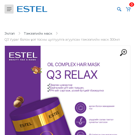
0
Эхлэл
Тэжээлийн маск
Q3 Уураг болон үнэт тосны цуглуулга агуулсан тэжээлийн маск 300мл