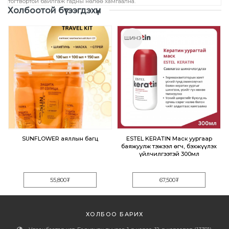
тогтвортой байлгаж гадны нөлөө хамгаална.
Үзүүлэлтүүд
Холбоотой бүтээгдэхүүн
ШИНЭ
н
SUNFLOWER аяллын багц
ESTEL KERATIN Маск уургаар
н
баяжуулж тэжээл өгч, бэхжүүлэх
үйлчилгээтэй 300мл
55,800
₮
67,500
₮
ХОЛБОО БАРИХ