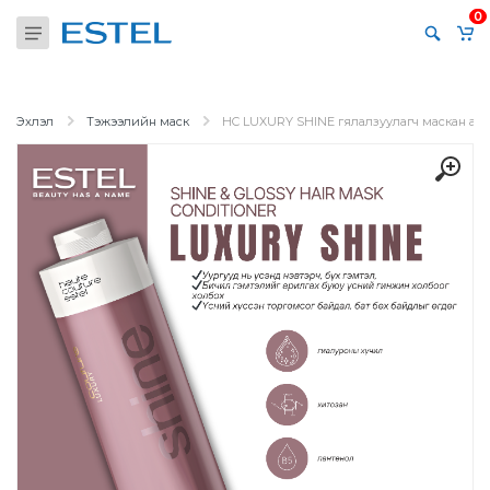
0
Эхлэл
Тэжээлийн маск
HC LUXURY SHINE гялалзуулагч маскан анг