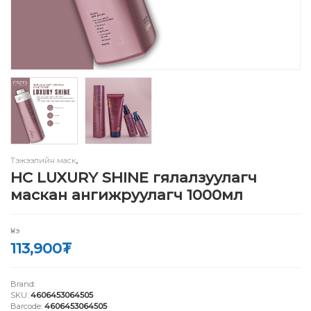
Тэжээлийн маск
,
HC LUXURY SHINE гялалзуулагч
маскан ангижруулагч 1000мл
Үнэ
113,900
₮
Brand:
SKU:
4606453064505
Barcode:
4606453064505