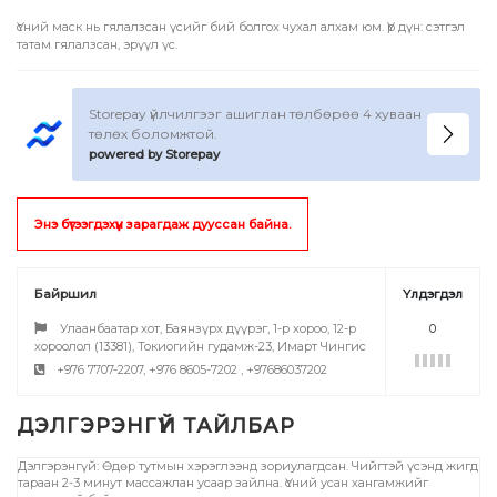
Үсний маск нь гялалзсан үсийг бий болгох чухал алхам юм. Үр дүн: сэтгэл
татам гялалзсан, эрүүл үс.
Storepay үйлчилгээг ашиглан төлбөрөө 4 хуваан
төлөх боломжтой.
powered by Storepay
Энэ бүтээгдэхүүн зарагдаж дууссан байна.
Байршил
Үлдэгдэл
Улаанбаатар хот, Баянзүрх дүүрэг, 1-р хороо, 12-р
0
хороолол (13381), Токиогийн гудамж-23, Имарт Чингис
+976 7707-2207, +976 8605-7202 , +97686037202
Дэлгэрэнгүй: Өдөр тутмын хэрэглээнд зориулагдсан. Чийгтэй үсэнд жигд
тараан 2-3 минут массажлан усаар зайлна. Үсний усан хангамжийг