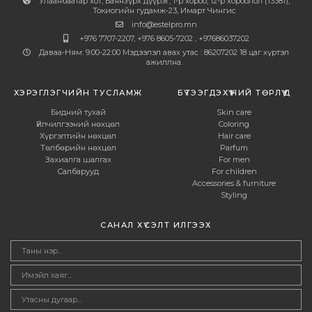
Улаанбаатар хот, Баянзүрх дүүрэг, 1-р хороо, 12-р хороолол (13381),
Токиогийн гудамж-23, Имарт Чингис
info@estelpro.mn
+976 7707-2207, +976 8605-7202 , +97686037202
Даваа-Ням: 9:00-22:00 Мэдээлэл авах утас : 86207202 18 цаг хүртэл
ажиллна.
ХЭРЭГЛЭГЧИЙН ТУСЛАМЖ
БҮТЭЭГДЭХҮҮНИЙ ТӨРЛҮҮД
Бидний тухай
Skin care
Үйлчилгээний нөхцөл
Coloring
Хүргэлтийн нөхцөл
Hair care
Төлбөрийн нөхцөл
Parfum
Захиалга шалгах
For men
Салбарууд
For children
Accessories & furniture
Styling
САНАЛ ХҮСЭЛТ ИЛГЭЭХ