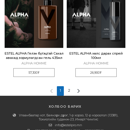
ESTEL ALPHA Гелэн бүтэцтэй Сахал
ESTEL ALPHA хөлс дарах спрей
авахад зориулагдсан гель 435мл
100мл
ALPHA HOMME
ALPHA HOMME
57,300₮
26,900₮
1
2
ХОЛБОО БАРИХ
Улаанбаатар хот, Баянзүрх дүүрэг, 1-р хороо, 12-р хороолол (13381),
Токиогийн гудамж-23, Имарт Чингис
info@estelpro.mn