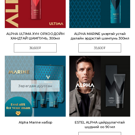
ALPHA ULTIMA ХҮН ОРХООДОЙН
ALPHA MARINE үнэртэй устай
ХАНДТАЙ ШАМПУНЬ, 300мл
далайн эрдэстэй шампунь 300мл
36,600₮
35,600₮
Зарагдаж дууссан
Alpha Marine набор
ESTEL ALPHA цайруулагчтай
шүдний оо 90 мл