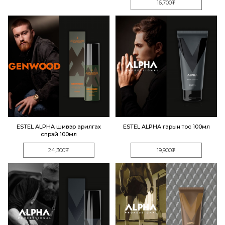
16,700₮
ESTEL ALPHA шивэр арилгах
ESTEL ALPHA гарын тос 100мл
спрэй 100мл
24,300₮
19,900₮