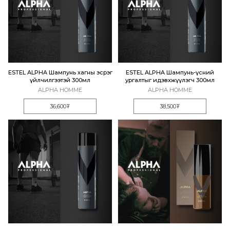
ESTEL ALPHA Шампунь хагны эсрэг
ESTEL ALPHA Шампунь-үсний
үйлчилгээтэй 300мл
ургалтыг идэвхжүүлэгч 300мл
ALPHA HOMME
ALPHA HOMME
36,600₮
38,500₮