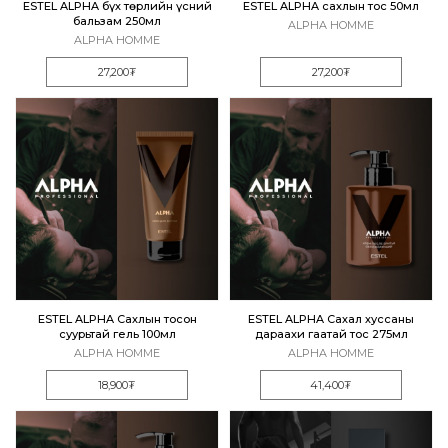
ESTEL ALPHA бүх төрлийн үсний
ESTEL ALPHA сахлын тос 50мл
бальзам 250мл
ALPHA HOMME
ALPHA HOMME
27,200₮
27,200₮
ESTEL ALPHA Сахлын тосон
ESTEL ALPHA Сахал хуссаны
суурьтай гель 100мл
дараахи гаатай тос 275мл
ALPHA HOMME
ALPHA HOMME
18,900₮
41,400₮