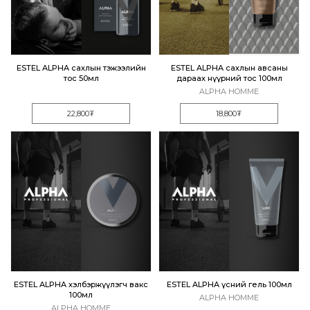
ESTEL ALPHA сахлын тэжээлийн
ESTEL ALPHA сахлын авсаны
тос 50мл
дараах нүүрний тос 100мл
ALPHA HOMME
22,800₮
18,800₮
ESTEL ALPHA хэлбэржүүлэгч вакс
ESTEL ALPHA үсний гель 100мл
100мл
ALPHA HOMME
ALPHA HOMME