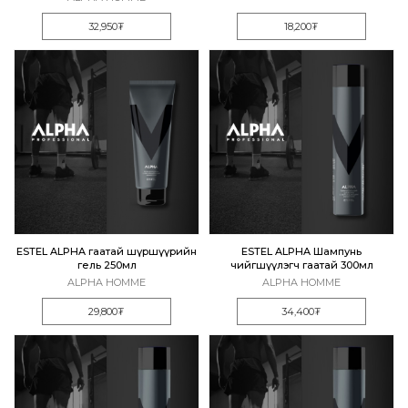
32,950₮
18,200₮
ESTEL ALPHA гаатай шүршүүрийн
ESTEL ALPHA Шампунь
гель 250мл
чийгшүүлэгч гаатай 300мл
ALPHA HOMME
ALPHA HOMME
29,800₮
34,400₮