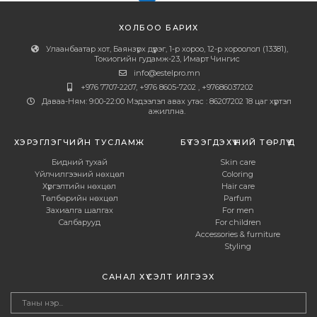
ХОЛБОО БАРИХ
Улаанбаатар хот, Баянзүрх дүүрэг, 1-р хороо, 12-р хороолол (13381),
Токиогийн гудамж-23, Имарт Чингис
info@estelpro.mn
+976 7707-2207, +976 8605-7202 , +97686037202
Даваа-Ням: 9:00-22:00 Мэдээлэл авах утас : 86207202 18 цаг хүртэл
ажиллна.
ХЭРЭГЛЭГЧИЙН ТУСЛАМЖ
БҮТЭЭГДЭХҮҮНИЙ ТӨРЛҮҮД
Бидний тухай
Skin care
Үйлчилгээний нөхцөл
Coloring
Хүргэлтийн нөхцөл
Hair care
Төлбөрийн нөхцөл
Parfum
Захиалга шалгах
For men
Салбарууд
For children
Accessories & furniture
Styling
САНАЛ ХҮСЭЛТ ИЛГЭЭХ