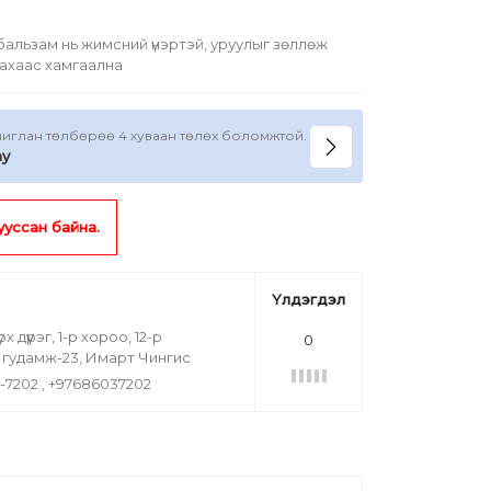
 бальзам нь жимсний үнэртэй, уруулыг зөллөж
ахаас хамгаална
ашиглан төлбөрөө 4 хуваан төлөх боломжтой.
ay
дууссан байна.
Үлдэгдэл
дүүрэг, 1-р хороо, 12-р
0
н гудамж-23, Имарт Чингис
5-7202 , +97686037202