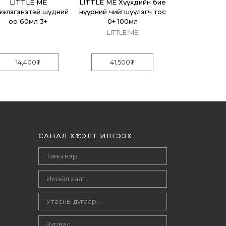
LITTLE ME
LITTLE ME Хүүхдийн бие
LITTLE ME Х
ээлзгэнэтэй шүдний
нүүрний чийгшүүлэгч тос
шүршүүрийн
оо 60мл 3+
0+ 100мл
саван 2
LITTLE ME
LITTLE 
14,400
₮
41,500
₮
16,300
САНАЛ ХҮСЭЛТ ИЛГЭЭХ