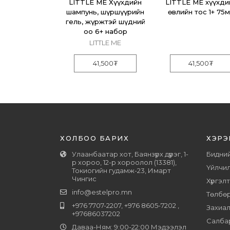
E ME Охидын
LITTLE ME Хүүхдийн
LITTLE ME хүүхди
агчтай уруулын
шампунь, шүршүүрийн
өвлийн тос 1+ 75
ьзам 10мл
гель, жүржтэй шүдний
оо 6+ набор
ITTLE ME
LITTLE ME
15,300
₮
41,500
₮
41,500
₮
ХОЛБОО БАРИХ
ХЭРЭ
Улаанбаатар хот, Баянзүрх дүүрэг, 1-
Бидний
р хороо, 12-р хороолол (13381),
Үйлчил
Токиогийн гудамж-23, Имарт
Чингис
Хүргэл
info@estelpro.mn
Төлбө
+976 7707-2207, +976 8605-7202 ,
Захиал
+97686037202
Салба
Даваа-Ням: 9:00-22:00 Мэдээлэл