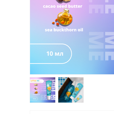
Үсний хөөс
Гарын тос
Үсний гель
Үсний вакс
Гарын тэжээлийн маск
Гарын гуужуулагч
Гар ба биеийн шингэн
саван
Үнэр дарагч
Сахал /гель,хөөс,тос/
Хүүхдийн шампунь
Хүүхдийн арчилгаа
Хөмсөг сормуус тинт