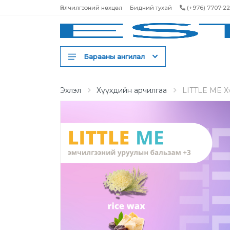
Үйлчилгээний нөхцөл
Бидний тухай
(+976) 7707-2
Барааны ангилал
Шампунь
Эхлэл
Хүүхдийн арчилгаа
LITTLE ME Х
Үнэртэн
Бальзам ангижруулагч
Тэжээлийн маск
Үсний тосон серум
Үсний спрей
Үсний тоник
Үсний будаг
Үсний лак