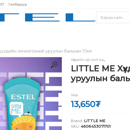
207
Салбарууд
үүхдийн эмчилгээний уруулын бальзам 10мл
Хүүхдийн арчилгаа
,
LITTLE ME Хү
уруулын баль
Үнэ
13,650
₮
Brand:
LITTLE ME
SKU:
4606453071701