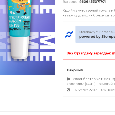
Barcode:
4606453071701
Хүүхдийн эмчилгээний уруулын
хатаж хуурайших болон хагар
Storepay үйлчилгээг 
powered by Storep
Энэ бүтээгдэхүүн зарагдаж 
Байршил
Улаанбаатар хот, Баянзүрх 
хороолол (13381), Токиогий
+976 7707-2207, +976 860