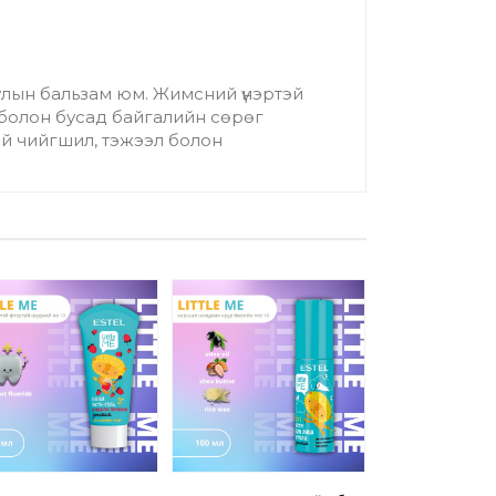
руулын бальзам юм. Жимсний үнэртэй
 болон бусад байгалийн сөрөг
ай чийгшил, тэжээл болон