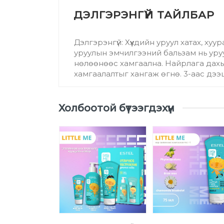
ба ургуулагч
Багц
Арьс арчилгаа
Дэлгэрэнгүй: Хүүхдийн уруул хатах, х
уруулын эмчилгээний бальзам нь уруу
нөлөөнөөс хамгаална. Найрлага дахь 
хамгаалалтыг хангаж өгнө. 3-аас дээш
Үзүүлэлтүүд
Холбоотой бүтээгдэхүүн