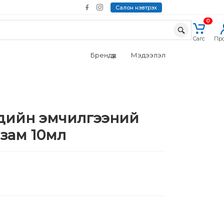
Салон нэвтрэх
0
Cагс
Пр
Брендүүд
Мэдээлэл
үхдийн эмчилгээний
зам 10мл