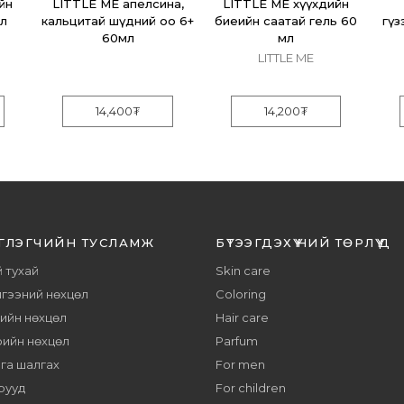
йн
LITTLE ME апелсина,
LITTLE ME хүүхдийн
мл
кальцитай шүдний оо 6+
биеийн саатай гель 60
гүз
60мл
мл
LITTLE ME
14,400
₮
14,200
₮
ГЛЭГЧИЙН ТУСЛАМЖ
БҮТЭЭГДЭХҮҮНИЙ ТӨРЛҮҮД
 тухай
Skin care
гээний нөхцөл
Coloring
тийн нөхцөл
Hair care
рийн нөхцөл
Parfum
га шалгах
For men
рууд
For children