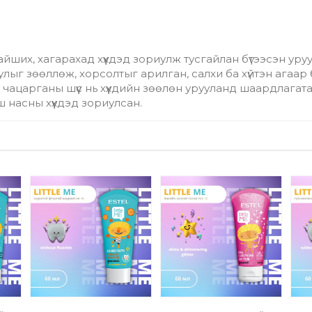
уурайших, хагарахад хүүхдэд зориулж тусгайлан бүтээсэн у
лыг зөөллөж, хорсолтыг арилган, салхи ба хүйтэн агаар
чацарганы шүүс нь хүүхдийн зөөлөн урууланд шаардлагат
 насны хүүхдэд зориулсан.