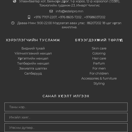
Улаанбаатар хот, Баянзүрх дүүрэг, 1-р хороо, 12-р хороолол (13381),
Токиогийн гудамж-23, Имарт Чингис
info@estelpro.mn
+976 7707-2207, +976 8605-7202 , +97686037202
Даваа-Ням: 9:00-22:00 Мэдээлэл авах утас : 86207202 18 цаг хүртэл
ажиллна.
ХЭРЭГЛЭГЧИЙН ТУСЛАМЖ
БҮТЭЭГДЭХҮҮНИЙ ТӨРЛҮҮД
Бидний тухай
Skin care
Үйлчилгээний нөхцөл
Coloring
Хүргэлтийн нөхцөл
Hair care
Төлбөрийн нөхцөл
Parfum
Захиалга шалгах
For men
Салбарууд
For children
Accessories & furniture
Styling
САНАЛ ХҮСЭЛТ ИЛГЭЭХ