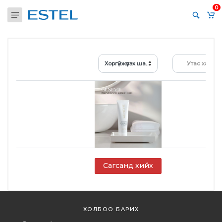
0
Хоргүйжүүлэх шавран маск,50мл
Утас хайх...
Сагсанд хийх
ХОЛБОО БАРИХ