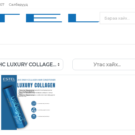
207
Салбарууд
HC LUXURY COLLAGEN бальзам 250мл
Утас хайх...