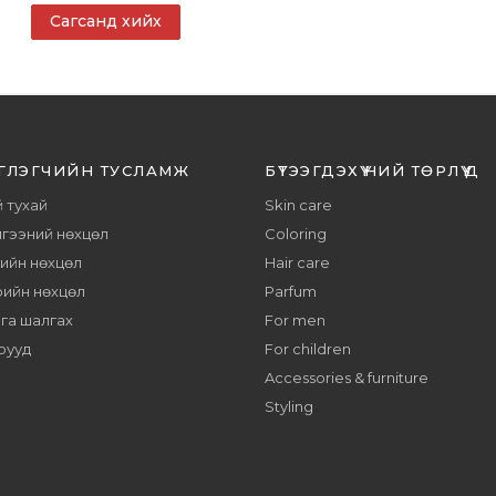
Сагсанд хийх
ГЛЭГЧИЙН ТУСЛАМЖ
БҮТЭЭГДЭХҮҮНИЙ ТӨРЛҮҮД
 тухай
Skin care
гээний нөхцөл
Coloring
тийн нөхцөл
Hair care
рийн нөхцөл
Parfum
га шалгах
For men
рууд
For children
Accessories & furniture
Styling