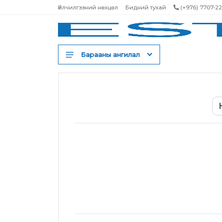
Үйлчилгээний нөхцөл
Бидний тухай
(+976) 7707-2
Барааны ангилал
Шампунь
Үнэртэн
Бальзам ангижруулагч
Тэжээлийн маск
Үсний тосон серум
Үсний спрей
Үсний тоник
Үсний будаг
Үсний лак