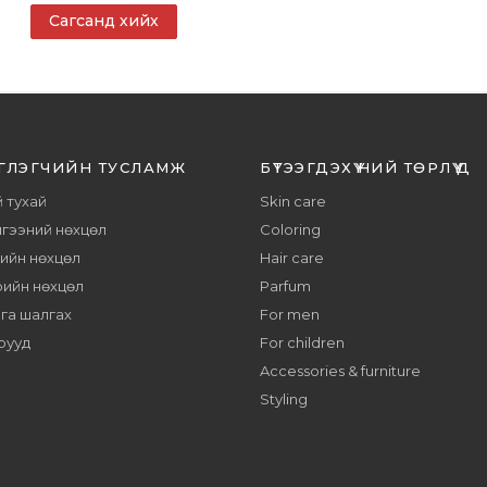
Сагсанд хийх
ГЛЭГЧИЙН ТУСЛАМЖ
БҮТЭЭГДЭХҮҮНИЙ ТӨРЛҮҮД
 тухай
Skin care
гээний нөхцөл
Coloring
тийн нөхцөл
Hair care
рийн нөхцөл
Parfum
га шалгах
For men
рууд
For children
Accessories & furniture
Styling