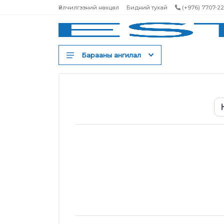
Үйлчилгээний нөхцөл
Бидний тухай
(+976) 7707-2
Барааны ангилал
Шампунь
Үнэртэн
Бальзам ангижруулагч
Тэжээлийн маск
Үсний тосон серум
Үсний спрей
Үсний тоник
Үсний будаг
Үсний лак