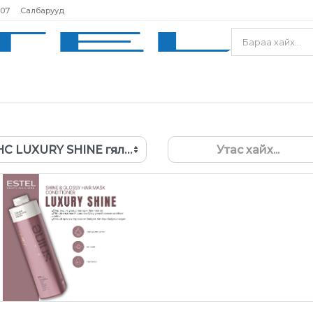
207
Салбарууд
HC LUXURY SHINE гялалзуулагч маскан ангижруулагч 1000мл
Утас хайх...