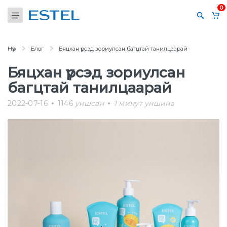
0
Нүүр
Блог
Бяцхан үрсэд зориулсан багцтай танилцаарай
Бяцхан үрсэд зориулсан
багцтай танилцаарай
2022-07-16
1146
уншсан
1
минут уншина