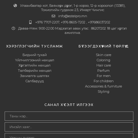
Улаанбаатар хот, Баянзүрх дүүрэг, 1-р хороо, 12-р хороолол (13381),
Токиогийн гудамж-23, Имарт Чингис
info@estelpro.mn
+976 7707-2207, +976 8605-7202 , +97686037202
Даваа-Ням: 9:00-22:00 Мэдээлэл авах утас : 86207202 18 цаг хүртэл
ажиллна.
ХЭРЭГЛЭГЧИЙН ТУСЛАМЖ
БҮТЭЭГДЭХҮҮНИЙ ТӨРЛҮҮД
Бидний тухай
Skin care
Үйлчилгээний нөхцөл
Coloring
Хүргэлтийн нөхцөл
Hair care
Төлбөрийн нөхцөл
Parfum
Захиалга шалгах
For men
Салбарууд
For children
Accessories & furniture
Styling
САНАЛ ХҮСЭЛТ ИЛГЭЭХ