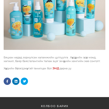
Бяцхан надад зориулсан халамжийн цуглуулга . Хүүхдүүдийн эрүүл мэнд,
хөгжил, баяр баясгалангийн төлөө эцэг эхчүүдийн хамгийн зөв сонголт.
Хүүхдийн бүтээгдэхүүнтэй танилцах бол
ЭНД
дарна уу.
ХОЛБОО БАРИХ