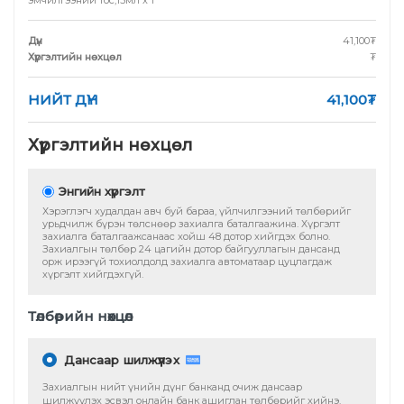
эмчилгээний тос,15мл
x
1
Дүн
41,100
₮
Хүргэлтийн нөхцөл
₮
НИЙТ ДҮН
41,100
₮
Хүргэлтийн нөхцөл
Энгийн хүргэлт
Хэрэглэгч худалдан авч буй бараа, үйлчилгээний төлбөрийг
урьдчилж бүрэн төлснөөр захиалга баталгаажина. Хүргэлт
захиалга баталгаажсанаас хойш 48 дотор хийгдэх болно.
Захиалгын төлбөр 24 цагийн дотор байгууллагын дансанд
орж ирээгүй тохиолдолд захиалга автоматаар цуцлагдаж
хүргэлт хийгдэхгүй.
Төлбөрийн нөхцөл
Дансаар шилжүүлэх
Захиалгын нийт үнийн дүнг банканд очиж дансаар
шилжүүлэх эсвэл онлайн банк ашиглан төлбөрийг хийнэ.