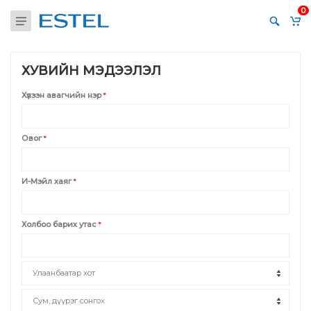
0
ХУВИЙН МЭДЭЭЛЭЛ
Хүлээн авагчийн нэр
*
Овог
*
И-Мэйл хаяг
*
Холбоо барих утас
*