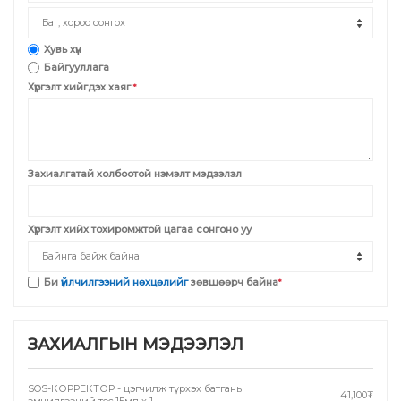
Хувь хүн
Байгууллага
Хүргэлт хийгдэх хаяг
*
Захиалгатай холбоотой нэмэлт мэдээлэл
Хүргэлт хийх тохиромжтой цагаа сонгоно уу
Би
үйлчилгээний нөхцөлийг
зөвшөөрч байна
*
ЗАХИАЛГЫН МЭДЭЭЛЭЛ
SOS-КОРРЕКТОР - цэгчилж түрхэх батганы
41,100
₮