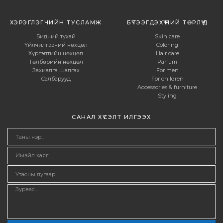
ХЭРЭГЛЭГЧИЙН ТУСЛАМЖ
БҮТЭЭГДЭХҮҮНИЙ ТӨРЛҮҮД
Бидний тухай
Skin care
Үйлчилгээний нөхцөл
Coloring
Хүргэлтийн нөхцөл
Hair care
Төлбөрийн нөхцөл
Parfum
Захиалга шалгах
For men
Салбарууд
For children
Accessories & furniture
Styling
САНАЛ ХҮСЭЛТ ИЛГЭЭХ