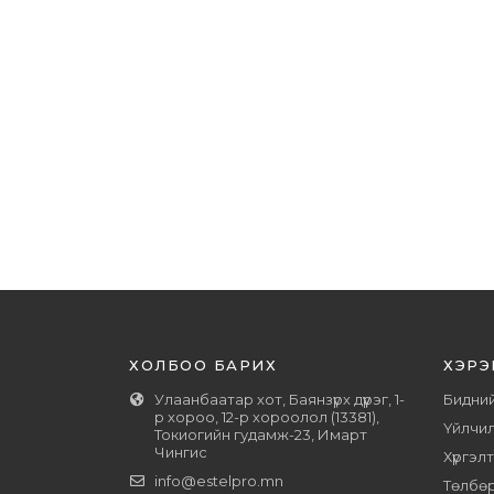
ба ургуулагч
Багц
Арьс арчилгаа
ХОЛБОО БАРИХ
ХЭРЭ
Улаанбаатар хот, Баянзүрх дүүрэг, 1-
Бидний
р хороо, 12-р хороолол (13381),
Үйлчил
Токиогийн гудамж-23, Имарт
Чингис
Хүргэл
info@estelpro.mn
Төлбө