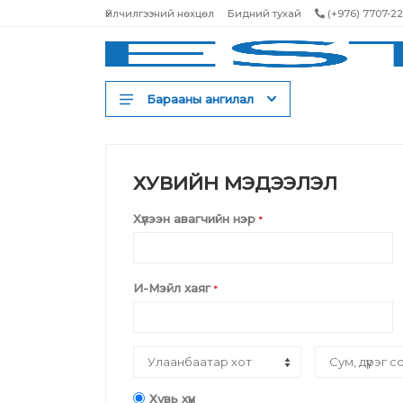
Үйлчилгээний нөхцөл
Бидний тухай
(+976) 7707-2
Барааны ангилал
Шампунь
Үнэртэн
ХУВИЙН МЭДЭЭЛЭЛ
Бальзам ангижруулагч
Хүлээн авагчийн нэр
*
Тэжээлийн маск
Үсний тосон серум
И-Мэйл хаяг
*
Үсний спрей
Үсний тоник
Үсний будаг
Үсний лак
Хувь хүн