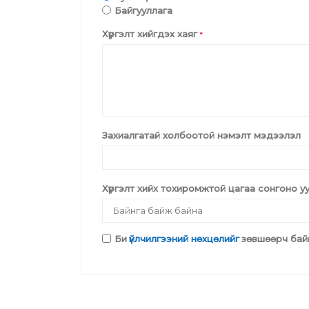
Байгууллага
Үсний хөөс
Хүргэлт хийгдэх хаяг
*
Гарын тос
Үсний гель
Үсний вакс
Гарын тэжээлийн маск
Захиалгатай холбоотой нэмэлт мэдээлэл
Гарын гуужуулагч
Гар ба биеийн шингэн
саван
Хүргэлт хийх тохиромжтой цагаа сонгоно у
Үнэр дарагч
Сахал /гель,хөөс,тос/
Би
үйлчилгээний нөхцөлийг
зөвшөөрч бай
Хүүхдийн шампунь
Хүүхдийн арчилгаа
Хөмсөг сормуус тинт