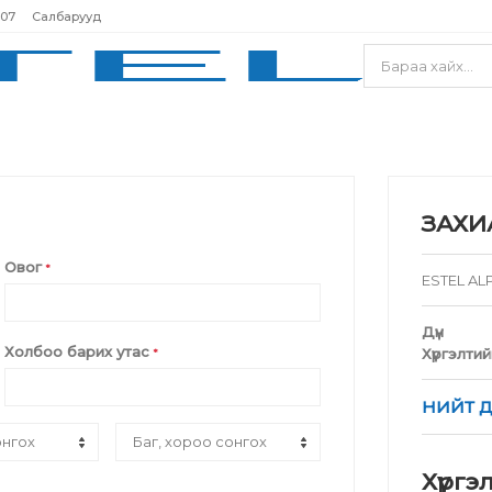
207
Салбарууд
ЗАХИ
Овог
*
ESTEL AL
Дүн
Холбоо барих утас
Хүргэлти
*
НИЙТ Д
Хүргэ