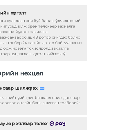
ийн хүргэлт
эгч худалдан авч буй бараа, үйлчилгээний
ийг урьдчилж бүрэн төлснөөр захиалга
аажина. Хүргэлт захиалга
аажсанаас хойш 48 дотор хийгдэх болно.
гын төлбөр 24 цагийн дотор байгууллагын
д орж ирээгүй тохиолдолд захиалга
таар цуцлагдаж хүргэлт хийгдэхгүй.
өрийн нөхцөл
нсаар шилжүүлэх
гын нийт үнийн дүнг банканд очиж дансаар
лэх эсвэл онлайн банк ашиглан төлбөрийг
ay ээр хялбар төлөх