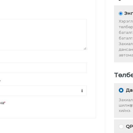
Энг
Хэрэгл
төлбөр
баталг
баталг
Захиал
дансан
автома
Төлб
у
Да
Захиал
на
*
шилжүү
хийнэ.
QP