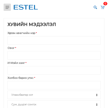
0
ХУВИЙН МЭДЭЭЛЭЛ
Хүлээн авагчийн нэр
*
Овог
*
И-Мэйл хаяг
*
Холбоо барих утас
*