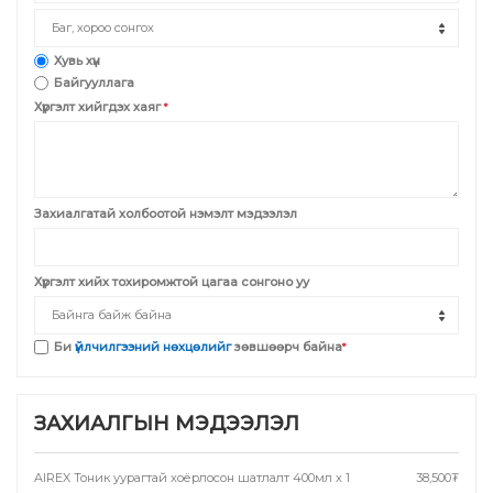
Хувь хүн
Байгууллага
Хүргэлт хийгдэх хаяг
*
Захиалгатай холбоотой нэмэлт мэдээлэл
Хүргэлт хийх тохиромжтой цагаа сонгоно уу
Би
үйлчилгээний нөхцөлийг
зөвшөөрч байна
*
ЗАХИАЛГЫН МЭДЭЭЛЭЛ
AIREX Тоник уурагтай хоёрлосон шатлалт 400мл
x
1
38,500
₮