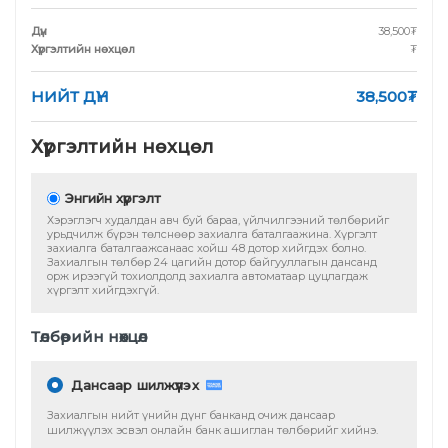
Дүн
38,500
₮
Хүргэлтийн нөхцөл
₮
НИЙТ ДҮН
38,500
₮
Хүргэлтийн нөхцөл
Энгийн хүргэлт
Хэрэглэгч худалдан авч буй бараа, үйлчилгээний төлбөрийг
урьдчилж бүрэн төлснөөр захиалга баталгаажина. Хүргэлт
захиалга баталгаажсанаас хойш 48 дотор хийгдэх болно.
Захиалгын төлбөр 24 цагийн дотор байгууллагын дансанд
орж ирээгүй тохиолдолд захиалга автоматаар цуцлагдаж
хүргэлт хийгдэхгүй.
Төлбөрийн нөхцөл
Дансаар шилжүүлэх
Захиалгын нийт үнийн дүнг банканд очиж дансаар
шилжүүлэх эсвэл онлайн банк ашиглан төлбөрийг хийнэ.