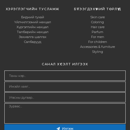
ХЭРЭГЛЭГЧИЙН ТУСЛАМЖ
БҮТЭЭГДЭХҮҮНИЙ ТӨРЛҮҮД
Бидний тухай
Skin care
Үйлчилгээний нөхцөл
Coloring
Хүргэлтийн нөхцөл
Hair care
Төлбөрийн нөхцөл
Parfum
Захиалга шалгах
For men
Салбарууд
For children
Accessories & furniture
Styling
САНАЛ ХҮСЭЛТ ИЛГЭЭХ
Илгээх