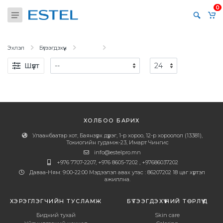
0
Эхлэл
Бүтээгдэхүүн
Шүүлт
ХОЛБОО БАРИХ
Улаанбаатар хот, Баянзүрх дүүрэг, 1-р хороо, 12-р хороолол (13381),
Токиогийн гудамж-23, Имарт Чингис
info@estelpro.mn
+976 7707-2207, +976 8605-7202 , +97686037202
Даваа-Ням: 9:00-22:00 Мэдээлэл авах утас : 86207202 18 цаг хүртэл
ажиллна.
ХЭРЭГЛЭГЧИЙН ТУСЛАМЖ
БҮТЭЭГДЭХҮҮНИЙ ТӨРЛҮҮД
Бидний тухай
Skin care