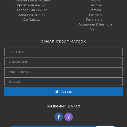
Үйлчилгээний нөхцөл
Coloring
Хүргэлтийн нөхцөл
Hair care
Төлбөрийн нөхцөл
Parfum
Захиалга шалгах
For men
Салбарууд
For children
Accessories & furniture
Styling
САНАЛ ХҮСЭЛТ ИЛГЭЭХ
Илгээх
БИДНИЙГ ДАГАХ